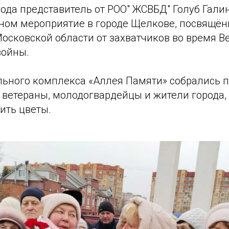
года представитель от РОО" ЖСВБД" Голуб Гали
тном мероприятие в городе Щелкове, посвящё
осковской области от захватчиков во время В
войны.
ьного комплекса «Аллея Памяти» собрались 
 ветераны, молодогвардейцы и жители города,
ить цветы.