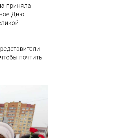
на приняла
нное Дню
еликой
представители
 чтобы почтить