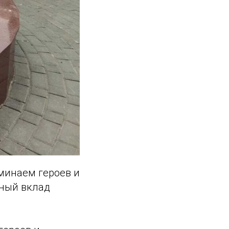
минаем героев и
мный вклад