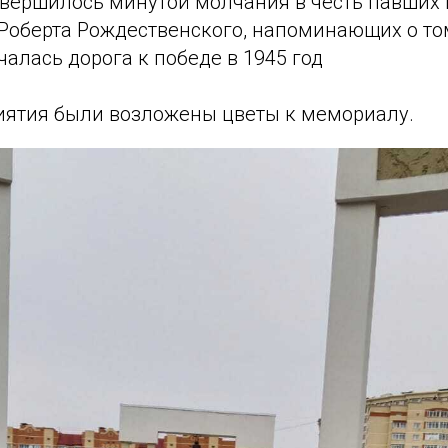
вершилось минутой молчания в честь павших 
Роберта Рождественского, напоминающих о том
чалась дорога к победе в 1945 год
иятия были возложены цветы к мемориалу.