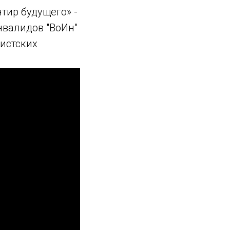
тир будущего» -
валидов "ВоИн"
истских