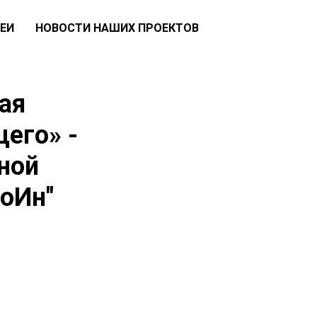
ЕИ
НОВОСТИ НАШИХ ПРОЕКТОВ
ая
его» -
ной
ВоИн"