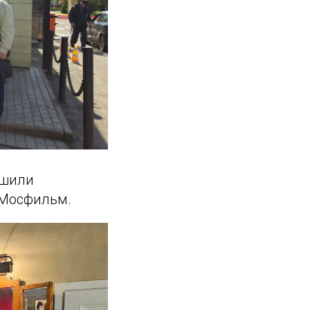
ршили
 Мосфильм.