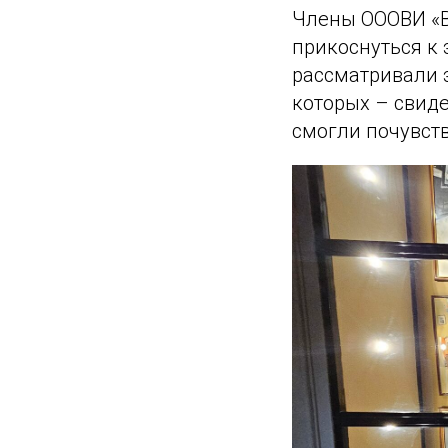
Члены ОООВИ «В
прикоснуться к 
рассматривали 
которых – свид
смогли почувств