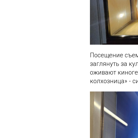
Посещение съем
заглянуть за ку
оживают киноге
колхозница» - с