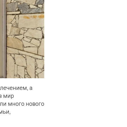
влечением, а
в мир
али много нового
мьи,