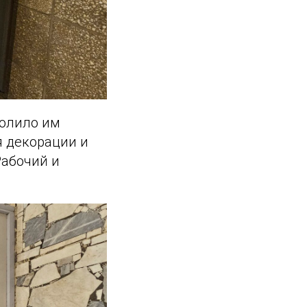
волило им
я декорации и
Рабочий и