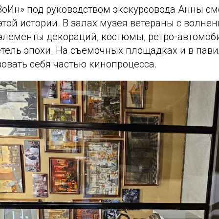
оИн» под руководством экскурсовода Анны см
этой истории. В залах музея ветераны с волне
элементы декораций, костюмы, ретро-автомоб
етель эпохи. На съемочных площадках и в пав
овать себя частью кинопроцесса.