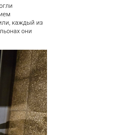
огли
нием
или, каждый из
ильонах они