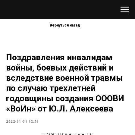
Вернуться назад
Поздравления инвалидам
войны, боевых действий и
вследствие военной травмы
по случаю трехлетней
годовщины создания ОООВИ
«ВоИн» от Ю.Л. Алексеева
2022-01-31 12:49
П О З Д Р А В Л Е Н И Я