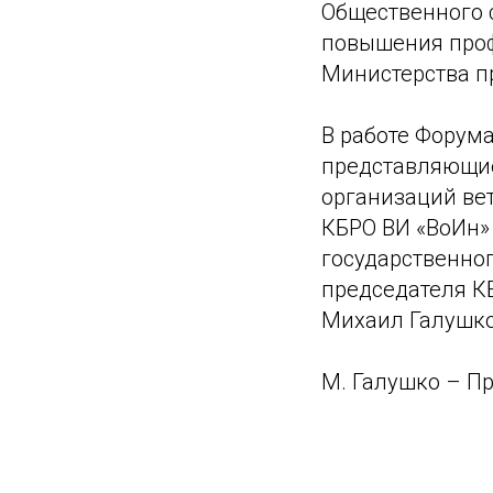
Общественного 
повышения проф
Министерства п
В работе Форума
представляющие
организаций вет
КБРО ВИ «ВоИн»
государственно
председателя К
Михаил Галушко
М. Галушко – П