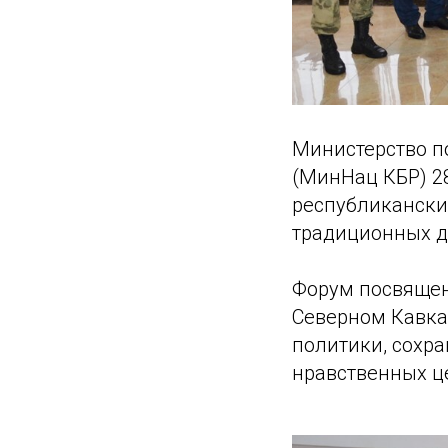
Министерство п
(МинНац КБР) 28
республикански
традиционных д
Форум посвящен
Северном Кавка
политики, сохр
нравственных ц