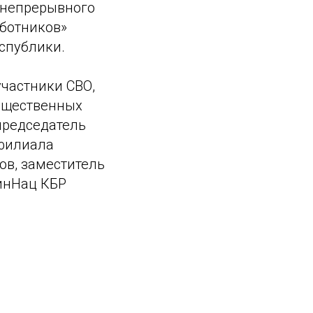
 непрерывного
ботников»
спублики.
участники СВО,
бщественных
 председатель
 филиала
ов, заместитель
инНац КБР