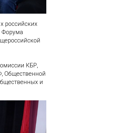
х российских
х Форума
бщероссийской
омиссии КБР,
Ф, Общественной
общественных и