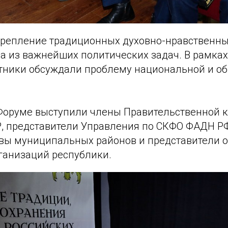
крепление традиционных духовно-нравственны
на из важнейших политических задач. В рамка
стники обсуждали проблему национальной и о
Форуме выступили члены Правительственной к
, представители Управления по СКФО ФАДН Р
авы муниципальных районов и представители 
ганизаций республики.