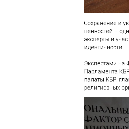
Сохранение и у
ценностей – од
эксперты и уча
идентичности.
Экспертами на 
Парламента КБР
палаты КБР, гл
религиозных ор