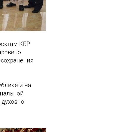
оектам КБР
 провело
 сохранения
блике и на
ональной
 духовно-