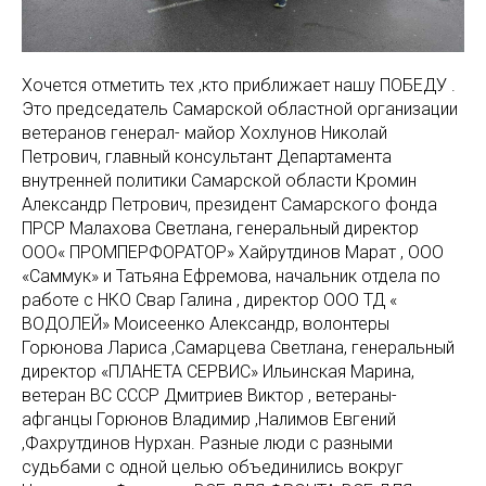
Хочется отметить тех ,кто приближает нашу ПОБЕДУ .
Это председатель Самарской областной организации
ветеранов генерал- майор Хохлунов Николай
Петрович, главный консультант Департамента
внутренней политики Самарской области Кромин
Александр Петрович, президент Самарского фонда
ПРСР Малахова Светлана, генеральный директор
ООО« ПРОМПЕРФОРАТОР» Хайрутдинов Марат , ООО
«Саммук» и Татьяна Ефремова, начальник отдела по
работе с НКО Свар Галина , директор ООО ТД «
ВОДОЛЕЙ» Моисеенко Александр, волонтеры
Горюнова Лариса ,Самарцева Светлана, генеральный
директор «ПЛАНЕТА СЕРВИС» Ильинская Марина,
ветеран ВС СССР Дмитриев Виктор , ветераны-
афганцы Горюнов Владимир ,Налимов Евгений
,Фахрутдинов Нурхан. Разные люди с разными
судьбами с одной целью объединились вокруг