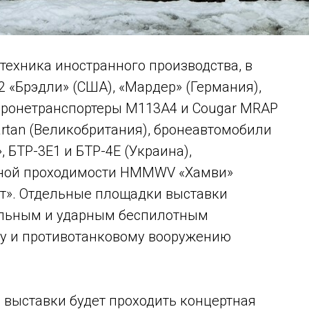
техника иностранного производства, в
 «Брэдли» (США), «Мардер» (Германия),
 бронетранспортеры М113А4 и Cougar MRAP
artan (Великобритания), бронеавтомобили
, БТР-3Е1 и БТР-4Е (Украина),
ной проходимости HMMWV «Хамви»
ат». Отдельные площадки выставки
льным и ударным беспилотным
му и противотанковому вооружению
 выставки будет проходить концертная