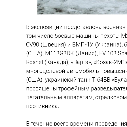
В экспозиции представлена военная 
том числе боевые машины пехоты М2
CV90 (Швеция) и БМП-1У (Украина),
(США), М113G3DK (Дания), FV 103 Sp
Roshel (Канада), «Варта», «Козак-2М1»
многоцелевой автомобиль повышен
(США), украинский танк Т-64БВ «Бул
посвящены трофейным разведывате
летательным аппаратам, стрелково
противника.
В течение всего времени проведения