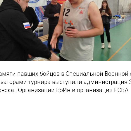
мяти павших бойцов в Специальной Военной 
изаторами турнира выступили администрация 
овска., Организации ВоИн и организация РСВА