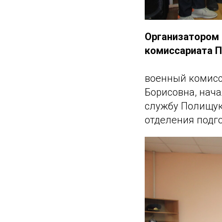
Организатором 
комиссариата 
военный комисс
Борисовна, нач
службу Полищук
отделения подго