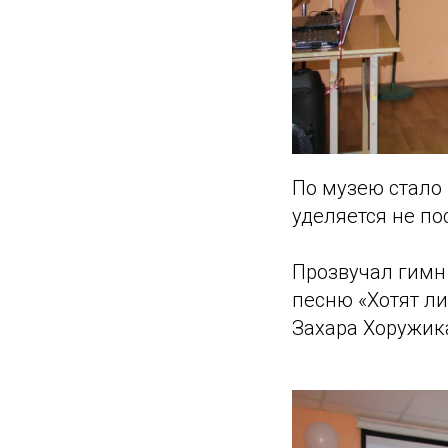
По музею стало
уделяется не по
Прозвучал гимн 
песню «Хотят л
Захара Хоружик