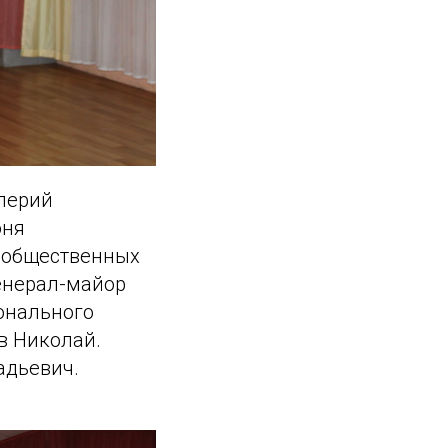
алерий
оня
з общественных
генерал-майор
онального
в Николай.
адьевич.