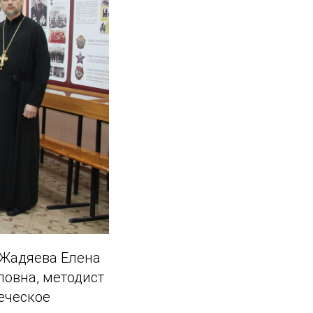
 Жадяева Елена
ловна, методист
еческое