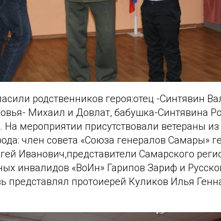
ласили родственников героя:отец -Синтявин В
новья- Михаил и Довлат, бабушка-Синтявина Р
. На мероприятии присутствовали ветераны и
рода: член совета «Союза генералов Самары» 
гей Иванович,представители Самарского реги
ных инвалидов «ВоИн» Гарипов Зариф и Русско
ь представлял протоиерей Куликов Илья Генн