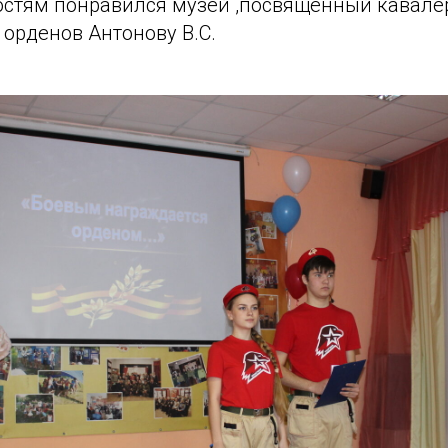
гостям понравился музей ,посвященный кавале
орденов Антонову В.С.