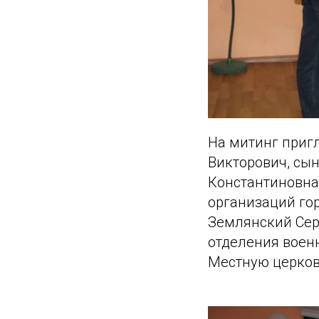
На митинг приг
Викторович, сы
Константиновна
организаций го
Землянский Сер
отделения воен
Местную церков