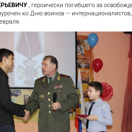
ЕРЬЕВИЧУ
, героически погибшего за освобож
иурочен ко Дню воинов — интернационалистов,
евраля.