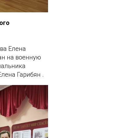
ого
ва Елена
ан на военную
чальника
лена Гарибян .