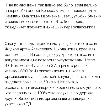
"Я не помню даже, так давно это было, волнительно
наверное" - говорит Венера, мама первоклассницы
Камиллы. Она помнит волнение, цветы, улыбки близких
и ожидание чего-то нового. Это, бесспорно,
объединяет прежних и нынешних первоклассников.
С напутственным словом выступил директор школы
Жидков Артем Алексеевич. Школа новая, красивая,
современная. На совещании у директора школы в
августе месяце,на котором присутствовали Штепо
В.С,Налимов Е.В., Гарипов З.А.,
принято решение
членами СРО ВоИн оказать помощь школе в
организации музея всех войн с нуля ,для этого школа
выделяет помещение 60 кв.м.
Нет пока ни
экспонатов,ни дизайнерского решения,но мы уверены
,что справимся на 100%.Уже получена поддержка
других общественных организаций инвалидов и
участников БД.