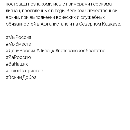
постовцы познакомились с примерами героизма
липчан, проявленных в годы Великой Отечественной
войны, при выполнении воинских и служебных
обязанностей в Афганистане и на Северном Кавказе.
#МыРоссия
#МыВместе
#ДеньРоссии #Липецк #ветеранскоебратство
#ZаРоссию
#ЗаНаших
#СоюзПатриотов
#ВоиныДобра