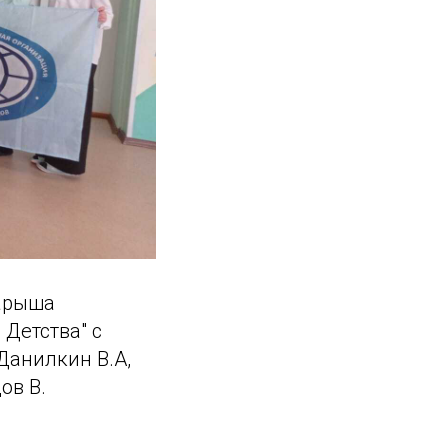
Барыша
Детства" с
Данилкин В.А,
ов В.