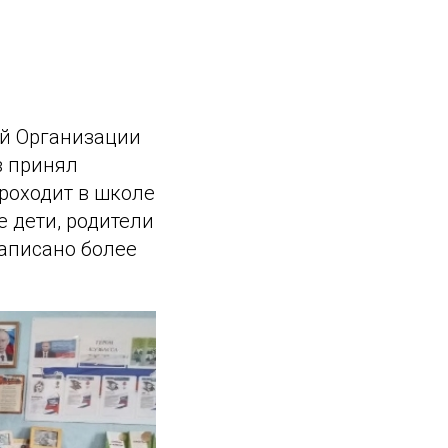
й Организации
в принял
проходит в школе
е дети, родители
написано более