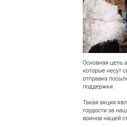
Основная цель а
которые несут с
отправка посыл
поддержки.
Такая акция явл
гордости за на
воинов нашей с