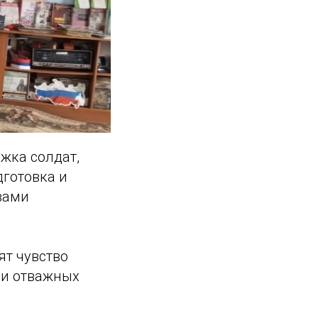
жка солдат,
дготовка и
вами
ят чувство
 и отважных