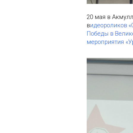
20 мая в Акмул
в
идеороликов «О
Победы в Велик
мероприятия «У