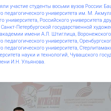
яли участие студенты восьми вузов России: Б
о педагогического университета им. М. Акмул
го университета, Российского университета д
 Санкт-Петербургской государственной художе
кадемии имени А.Л. Штиглица, Воронежского
о педагогического университета, Оренбургско
го педагогического университета, Стерлитама
рситета науки и технологий, Чувашского госу
ени И.Н. Ульянова.