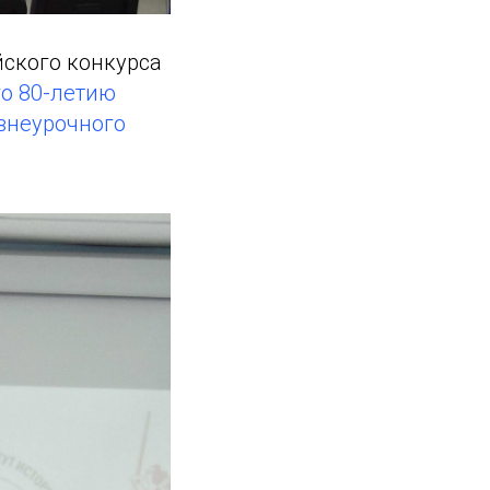
йского конкурса
го 80-летию
внеурочного