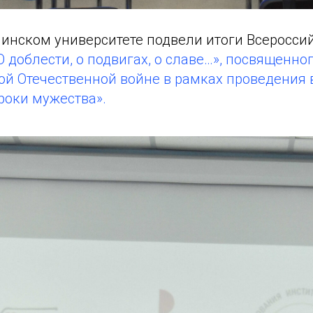
линском университете подвели итоги Всеросси
 доблести, о подвигах, о славе…», посвященно
ой Отечественной войне в рамках проведения 
роки мужества».