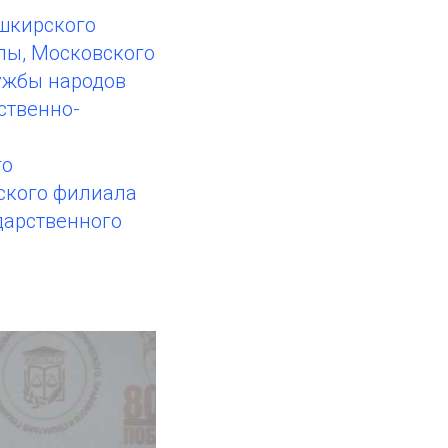
ашкирского
лы, Московского
ружбы народов
ственно-
го
кского филиала
дарственного