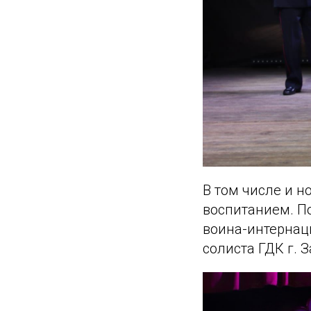
В том числе и н
воспитанием. По
воина-интернац
солиста ГДК г. 