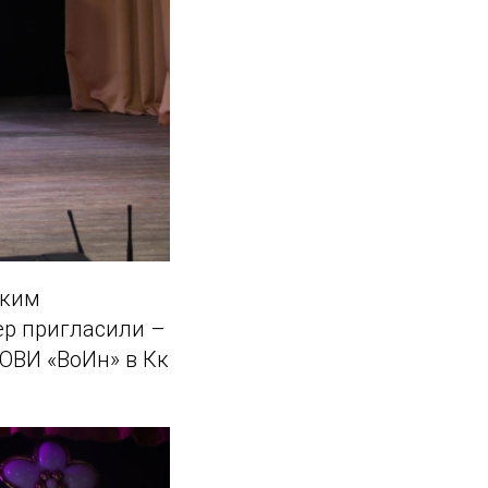
ским
ер пригласили –
ОВИ «ВоИн» в Кк