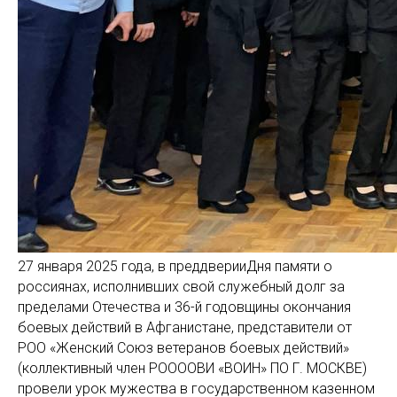
27 января 2025 года, в преддверииДня памяти о
россиянах, исполнивших свой служебный долг за
пределами Отечества и 36-й годовщины окончания
боевых действий в Афганистане, представители от
РОО «Женский Союз ветеранов боевых действий»
(коллективный член РООООВИ «ВОИН» ПО Г. МОСКВЕ)
провели урок мужества в государственном казенном